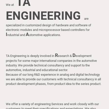
TA
We at
ENGINEERING
are
specialized in customized design of hardware and software of
electronic modules and microprocessor based controllers for
I
A
ndustrial and
utomotive applications.
R
D
TA Engineering is deeply involved in
esearch &
evelopment
projects for some major international companies in the automotive
industry. We provide technical consultancy and support to the
automotive, industrial and educational sector.
Because of our long R&D experience in analog and digital technology
we are able to provide our customers with technical consultancy in all
product development phases, from product idea to the series product.
We offer a variety of engineering Services and work closely with our
customers to meet their specifications and expectations. We also